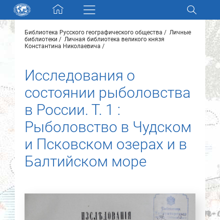
Skip navigation
Библиотека Русского географического общества
Личные
Разделы и коллекции
библиотеки
Личная библиотека великого князя
Константина Николаевича
Электронный каталог
Исследования о
состоянии рыболовства
Новости
в России. Т. 1 :
Найти
Рыболовство в Чудском
О нас
и Псковском озерах и в
Балтийском море
Контакты
Партнеры