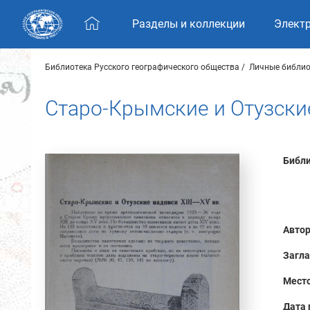
Skip navigation
Разделы и коллекции
Элект
Библиотека Русского географического общества
Личные библио
Старо-Крымские и Отузские 
Библи
Автор
Загла
Место
Дата 