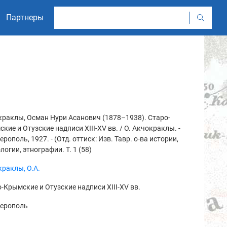
Партнеры
раклы, Осман Нури Асанович (1878–1938). Старо-
кие и Отузские надписи XIII-XV вв. / О. Акчокраклы. -
рополь, 1927. - (Отд. оттиск: Изв. Тавр. о-ва истории,
логии, этнографии. Т. 1 (58)
раклы, О.А.
-Крымские и Отузские надписи XIII-XV вв.
ерополь