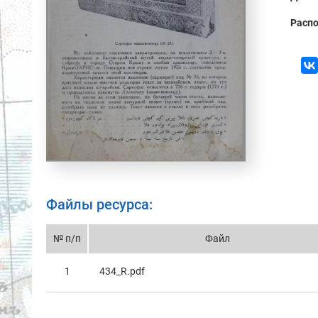
Распо
Файлы ресурса:
№ п/п
Файл
1
434_R.pdf