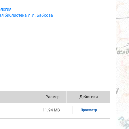
ология
я библиотека И.И. Бабкова
Размер
Действия
11.94 MB
Просмотр