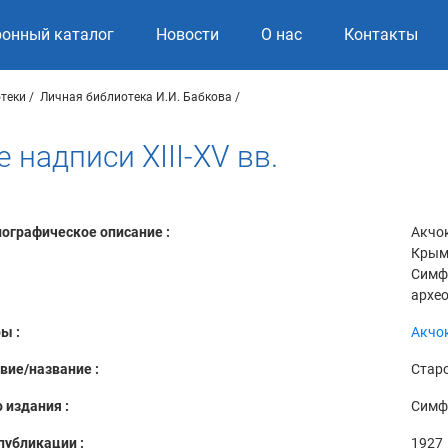
ронный каталог
Новости
О нас
Контакты
теки
Личная библиотека И.И. Бабкова
надписи XIII-XV вв.
ографическое описание :
Акчок
Крымс
Симфе
архео
ы :
Акчок
вие/название :
Старо
 издания :
Симф
публикации :
1927