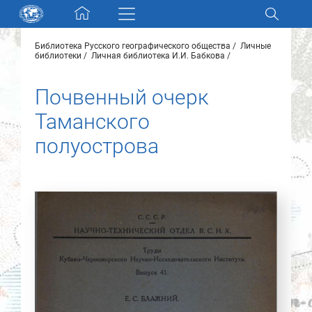
Skip navigation
Библиотека Русского географического общества
Личные
Разделы и коллекции
библиотеки
Личная библиотека И.И. Бабкова
Почвенный очерк
Электронный каталог
Таманского
Новости
полуострова
Найти
О нас
Контакты
Партнеры