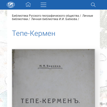
Skip navigation
Библиотека Русского географического общества
Личные
Разделы и коллекции
библиотеки
Личная библиотека И.И. Бабкова
Тепе-Кермен
Электронный каталог
Новости
Найти
О нас
Контакты
Партнеры