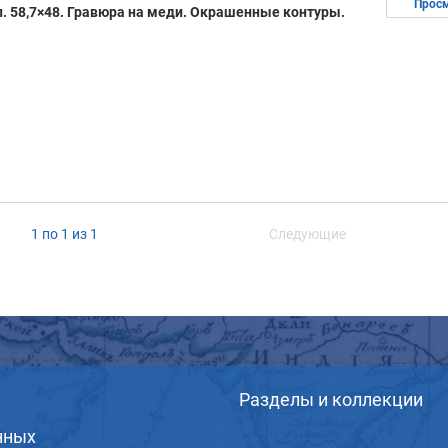
Прос
 л. 58,7×48. Гравюра на меди. Окрашенные контуры.
1 по 1 из 1
Следующие
Разделы и коллекции
нных