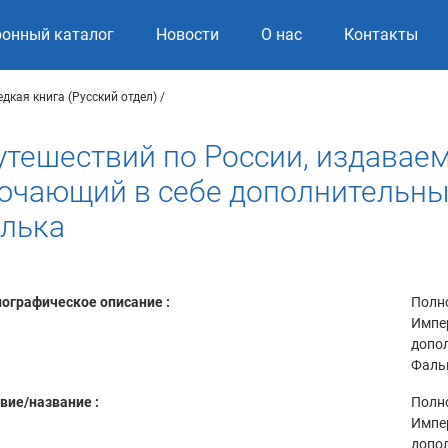
ронный каталог
Новости
О нас
Контакты
едкая книга (Русский отдел)
утешествий по России, издавае
ключающий в себе дополнительны
алька
ографическое описание :
Полно
Импер
допо
Фальк
вие/название :
Полно
Импер
допо