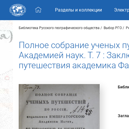
Skip navigation
Разделы и коллекции
Элект
Библиотека Русского географического общества
Выбор РГО
Р
Полное собрание ученых п
Академией наук. Т. 7 : За
путешествия академика Ф
Библи
Загла