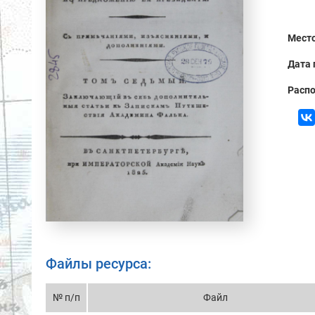
Место
Дата 
Распо
Файлы ресурса:
№ п/п
Файл