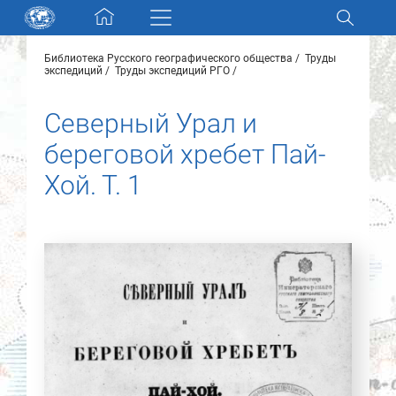
Skip navigation
Библиотека Русского географического общества
Труды
Разделы и коллекции
экспедиций
Труды экспедиций РГО
Северный Урал и
Электронный каталог
береговой хребет Пай-
Новости
Хой. Т. 1
Найти
О нас
Контакты
Партнеры