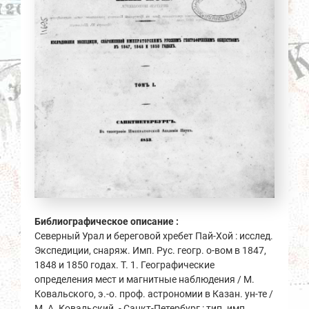
Библиографическое описание :
Северный Урал и береговой хребет Пай-Хой : исслед.
Экспедиции, снаряж. Имп. Рус. геогр. о-вом в 1847,
1848 и 1850 годах. Т. 1. Географические
определения мест и магнитные наблюдения / М.
Ковальского, э.-о. проф. астрономии в Казан. ун-те /
М. А. Ковальский. - Санкт-Петербург : тип. имп.