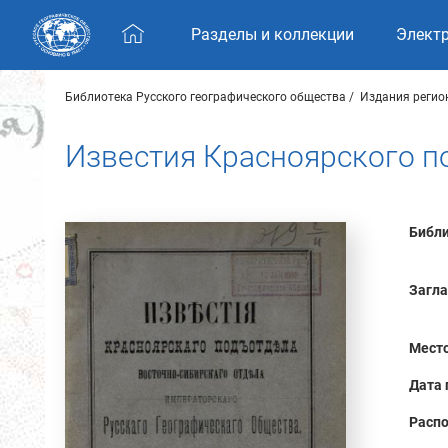
Skip navigation
Разделы и коллекции
Элект
Библиотека Русского географического общества
Издания регио
Известия Красноярского под
Библи
Загла
Место
Дата 
Распо