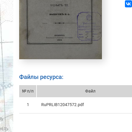
Файлы ресурса:
№ п/п
Файл
1
RuPRLIB12047572.pdf