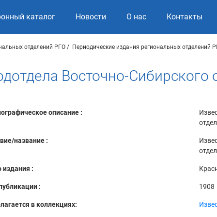
ронный каталог
Новости
О нас
Контакты
нальных отделений РГО
Периодические издания региональных отделений Р
отдела Восточно-Сибирского отд
ографическое описание :
Изве
отдел
вие/название :
Изве
отдел
 издания :
Крас
публикации :
1908
лагается в коллекциях:
Извес