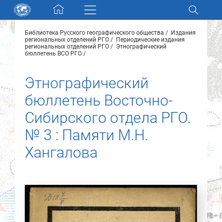
Skip navigation
Библиотека Русского географического общества
Издания
Разделы и коллекции
региональных отделений РГО
Периодические издания
региональных отделений РГО
Этнографический
бюллетень ВСО РГО
Электронный каталог
Этнографический
бюллетень Восточно-
Новости
Сибирского отдела РГО.
Найти
О нас
№ 3 : Памяти М.Н.
Хангалова
Контакты
Партнеры