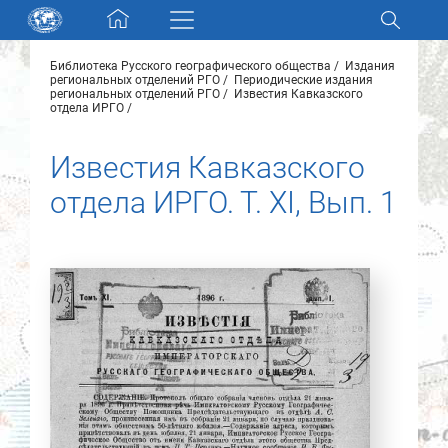
Skip navigation
Библиотека Русского географического общества
Издания
Разделы и коллекции
региональных отделений РГО
Периодические издания
региональных отделений РГО
Известия Кавказского
отдела ИРГО
Электронный каталог
Известия Кавказского
отдела ИРГО. Т. ХI, Вып. 1
Новости
Найти
О нас
Контакты
Партнеры