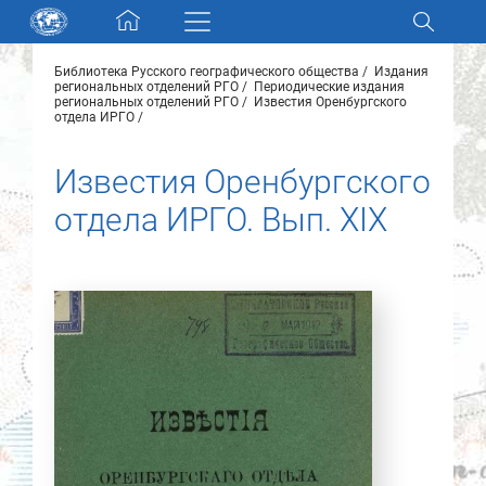
Skip navigation
Библиотека Русского географического общества
Издания
Разделы и коллекции
региональных отделений РГО
Периодические издания
региональных отделений РГО
Известия Оренбургского
отдела ИРГО
Электронный каталог
Известия Оренбургского
отдела ИРГО. Вып. XIX
Новости
Найти
О нас
Контакты
Партнеры