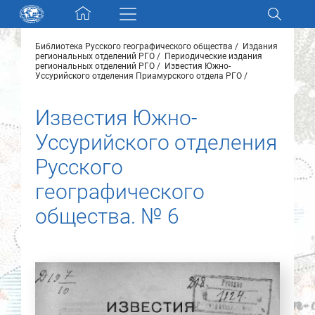
Skip navigation
Библиотека Русского географического общества
Издания
Разделы и коллекции
региональных отделений РГО
Периодические издания
региональных отделений РГО
Известия Южно-
Уссурийского отделения Приамурского отдела РГО
Электронный каталог
Известия Южно-
Уссурийского отделения
Новости
Русского
Найти
О нас
географического
общества. № 6
Контакты
Партнеры