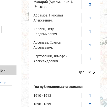
Макарий (Архимандрит).
2
[Электрон...
Абрамов, Николай
1
Алексеевич.
Алабин, Петр
1
Владимирович.
Арсеньев, Флегонт
1
Арсеньевич.
Верховский, Тимофей
1
Александрович
ции
дальше
мотр
Год публикации/дата создания
1910 - 1913
1
1890 - 1899
2