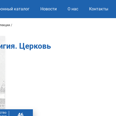
ронный каталог
Новости
О нас
Контакты
ллекции
игия. Церковь
ство
46