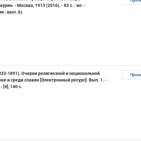
Прос
ин. - Москва, 1913 (2016). - 82 с. : ил. -
 ; вып. 6).
833-1891). Очерки религиозной и национальной
Прос
ке и среди славян [Электронный ресурс]. Вып. 1. -
 [4], 140 с.