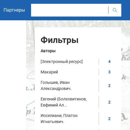
Партнеры
Фильтры
Авторы
[Электронный ресурс]
4
Макарий
3
Голышев, Иван
2
Александрович.
Евгений (Болховитинов,
2
Евфимий Ал...
Иоселиани, Платон
2
Игнатьевич.