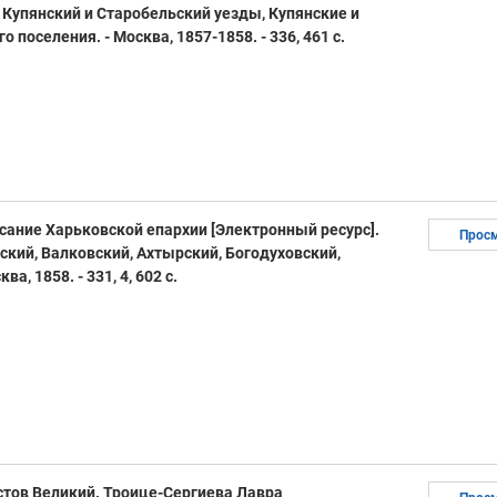
 Купянский и Старобельский уезды, Купянские и
 поселения. - Москва, 1857-1858. - 336, 461 с.
сание Харьковской епархии [Электронный ресурс].
Прос
вский, Валковский, Ахтырский, Богодуховский,
а, 1858. - 331, 4, 602 с.
тов Великий. Троице-Сергиева Лавра