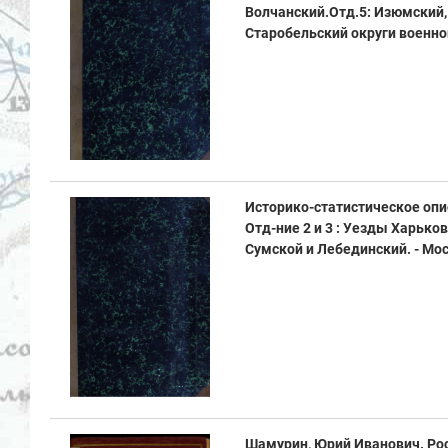
Волчанский.Отд.5: Изюмский,
Старобельский округи военного
Историко-статистическое опи
Отд-ние 2 и 3 : Уезды Харько
Сумской и Лебединский. - Москв
Шамурин, Юрий Иванович. Рос