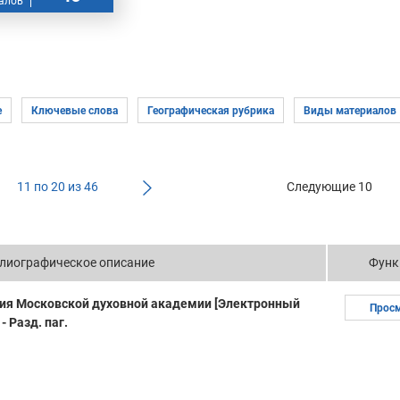
алов
11 по 20 из 46
Следующие 10
лиографическое описание
Функ
ия Московской духовной академии [Электронный
Прос
- Разд. паг.