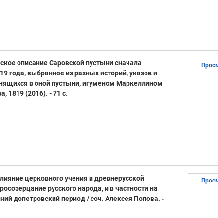
ское описание Саровской пустыни сначала
Прос
9 года, выбранное из разных историй, указов и
анящихся в оной пустыни, игуменом Маркеллином
, 1819 (2016). - 71 с.
Влияние церковного учения и древнерусской
Прос
осозерцание русского народа, и в частности на
ний допетровский период / соч. Алексея Попова. -