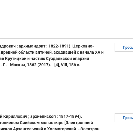
дрович ; архимандрит ; 1822-1891). Церковно-
Прос
 древней области вятичей, входившей с начала XV и
став Крутицкой и частию Суздальской епархии
. - Москва, 1862 (2017). - [4], VIII, 156 с.
 Кириллович ; архиепископ ; 1817-1894).
Прос
нтониевом Сиийском монастыре [Электронный
пископ Архангельский и Холмогорский. - Электрон.