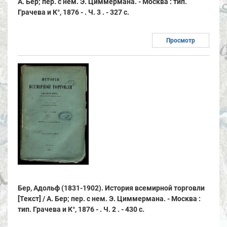
А. Бер; пер. с нем. Э. Циммермана. - Москва : тип.
Грачева и К°, 1876 - . Ч. 3 . - 327 с.
Просмотр
Бер, Адольф (1831-1902). История всемирной торговли
[Текст] / А. Бер; пер. с нем. Э. Циммермана. - Москва :
тип. Грачева и К°, 1876 - . Ч. 2 . - 430 с.