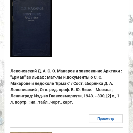
Левоневский Д. А. С. О. Макаров и завоевание Арктики :
"Ермак" во льдах : Мат-лы и документы о С. О.
Макарове и ледоколе "Ермак" / Сост. сборника Д. А.
Левоневский ; Отв. ред. проф. В. Ю. Визе. - Москва ;
Ленинград: Изд-во Главсевморпути, 1943. - 330, [2] с., 1
л. портр. : ил., табл., черт., карт.
Просмотр