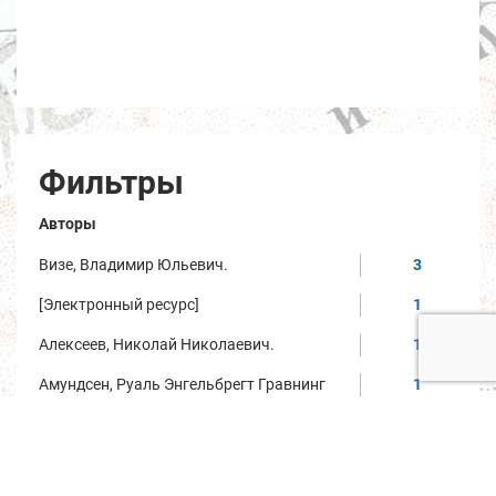
Фильтры
Авторы
Визе, Владимир Юльевич.
3
[Электронный ресурс]
1
Алексеев, Николай Николаевич.
1
Амундсен, Руаль Энгельбрегт Гравнинг
1
Багров, Л.С.
1
Гассерт, К.
1