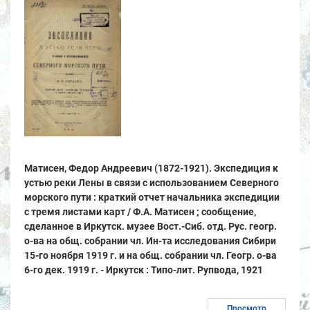
Матисен, Федор Андреевич (1872-1921). Экспедиция к
устью реки Лены в связи с использованием Северного
морского пути : краткий отчет начальника экспедиции
с тремя листами карт / Ф.А. Матисен ; сообщение,
сделанное в Иркутск. музее Вост.-Сиб. отд. Рус. геогр.
о-ва на общ. собрании чл. Ин-та исследования Сибири
15-го ноября 1919 г. и на общ. собрании чл. Геогр. о-ва
6-го дек. 1919 г. - Иркутск : Типо-лит. Рупвода, 1921
Просмотр