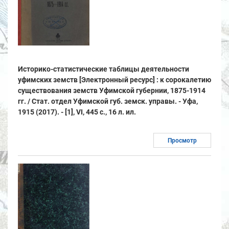
Историко-статистические таблицы деятельности
уфимских земств [Электронный ресурс] : к сорокалетию
существования земств Уфимской губернии, 1875-1914
гг. / Стат. отдел Уфимской губ. земск. управы. - Уфа,
1915 (2017). - [1], VI, 445 с., 16 л. ил.
Просмотр