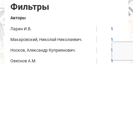
Фильтры
Авторы
Ларин И.В.
1
Макаровский, Николай Николаевич.
1
Носков, Александр Куприянович.
1
Овеснов А.М.
1
Подревский Н.
1
Смышляев, Дмитрий Дмитриевич.
1
Старцев, В.С.
1
Степанов П.Н.
1
Строганова, Софья Владимировна.
1
Тахаев Х.Я.
1