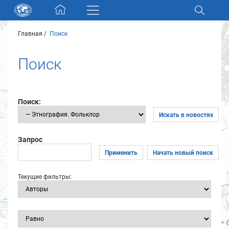
Skip navigation
Главная
Поиск
Разделы и коллекции
Поиск
Электронный каталог
Новости
Поиск:
Искать в новостях
Найти
О нас
Запрос
Применить
Начать новый поиск
Контакты
Текущие фильтры:
Партнеры