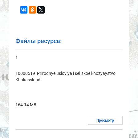
Файлы ресурса:
1
10000519_Prirodnye usloviya i sel`skoe khozyaystvo
Khakassk.pdf
164.14 MB
Просмотр