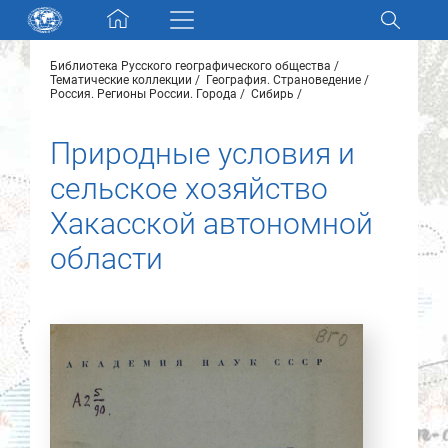
Skip navigation
Библиотека Русского географического общества
Разделы и коллекции
Тематические коллекции
География. Страноведение
Россия. Регионы России. Города
Сибирь
Электронный каталог
Природные условия и
сельское хозяйство
Новости
Хакасской автономной
Найти
области
О нас
Контакты
Партнеры