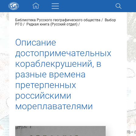
Skip navigation
Библиотека Русского географического общества
Выбор
Разделы и коллекции
РГО
Редкая книга (Русский отдел)
Описание
Электронный каталог
достопримечательных
Новости
кораблекрушений, в
разные времена
Найти
О нас
претерпенных
российскими
Контакты
мореплавателями
Партнеры