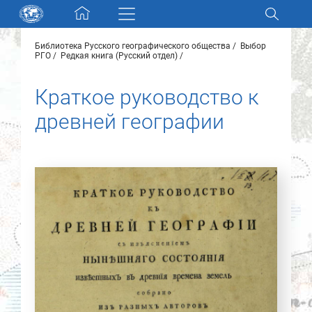
Skip navigation
Библиотека Русского географического общества
Выбор
Разделы и коллекции
РГО
Редкая книга (Русский отдел)
Краткое руководство к
Электронный каталог
древней географии
Новости
Найти
О нас
Контакты
Партнеры