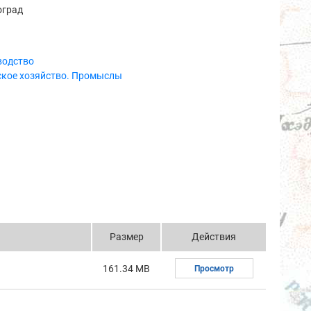
оград
водство
ское хозяйство. Промыслы
Размер
Действия
161.34 MB
Просмотр