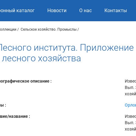
ронный каталог
Новости
О нас
Контакты
коллекции
Сельское хозяйство. Промыслы
есного института. Приложение к
 лесного хозяйства
ографическое описание :
Извес
Вып. 
хозяй
ы :
Орлов
вие/название :
Извес
Вып. 
хозя