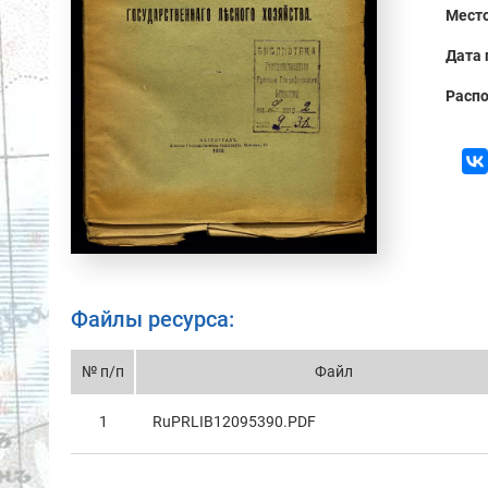
Место
Дата 
Распо
Файлы ресурса:
№ п/п
Файл
1
RuPRLIB12095390.PDF