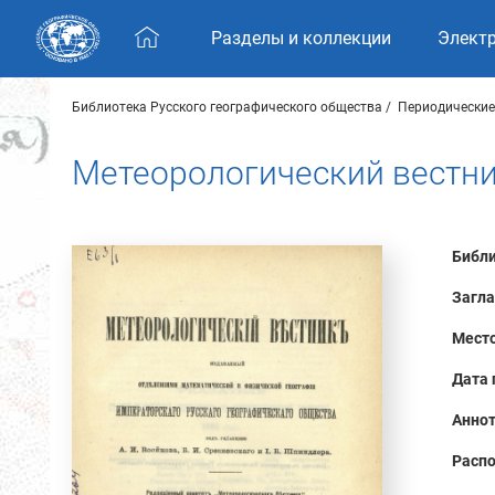
Skip navigation
Разделы и коллекции
Элект
Библиотека Русского географического общества
Периодические
Метеорологический вестник
Библи
Загла
Место
Дата 
Аннот
Распо