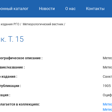
ронный каталог
Новости
О нас
Контакты
 издания РГО
Метеорологический вестник
. Т. 15
ографическое описание :
Метео
вие/название :
Метео
 издания :
Санкт
публикации :
1905
ация :
Оциф
лагается в коллекциях:
Мете
Мете