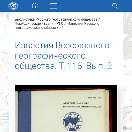
Skip navigation
Библиотека Русского географического общества
Разделы и коллекции
Периодические издания РГО
Известия Русского
географического общества
Электронный каталог
Известия Всесоюзного
географического
Новости
общества. Т. 118, Вып. 2
Найти
О нас
Контакты
Партнеры