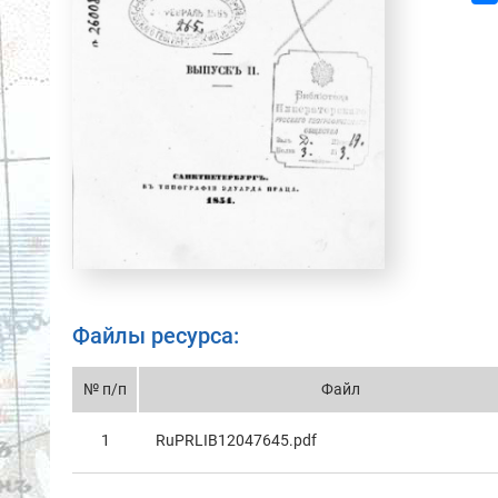
Файлы ресурса:
№ п/п
Файл
1
RuPRLIB12047645.pdf