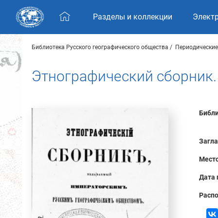
Skip navigation
Разделы и коллекции
Элект
Библиотека Русского географического общества
Периодические
Этнографический сборник. 
Библи
Загла
Место
Дата 
Распо