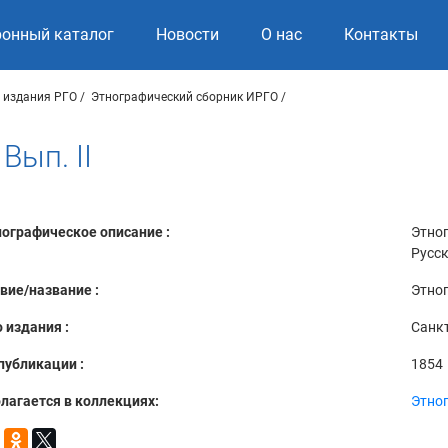
ронный каталог
Новости
О нас
Контакты
 издания РГО
Этнографический сборник ИРГО
Вып. II
ографическое описание :
Этно
Русск
вие/название :
Этног
 издания :
Санкт
публикации :
1854
лагается в коллекциях:
Этно