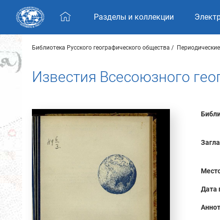
Skip navigation
Разделы и коллекции
Элект
Библиотека Русского географического общества
Периодические
Известия Всесоюзного геог
Библи
Загла
Место
Дата 
Аннот