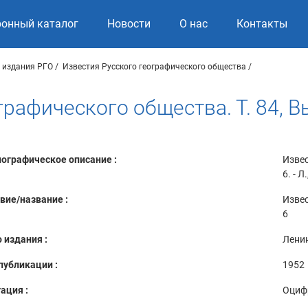
ронный каталог
Новости
О нас
Контакты
 издания РГО
Известия Русского географического общества
рафического общества. Т. 84, В
ографическое описание :
Извес
6. - Л
вие/название :
Извес
6
 издания :
Лени
публикации :
1952
ация :
Оциф