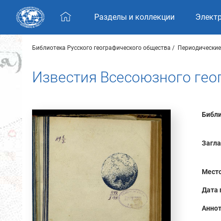
Skip navigation
Разделы и коллекции
Элект
Библиотека Русского географического общества
Периодические
Известия Всесоюзного геог
Библи
Загла
Место
Дата 
Аннот