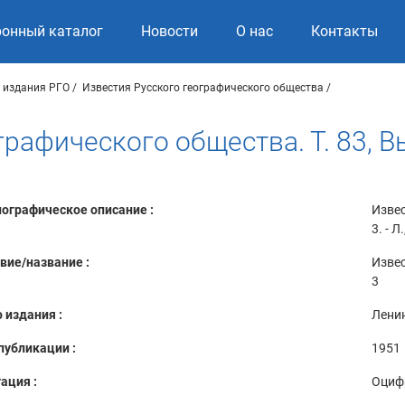
ронный каталог
Новости
О нас
Контакты
 издания РГО
Известия Русского географического общества
рафического общества. Т. 83, В
ографическое описание :
Извес
3. - Л
вие/название :
Извес
3
 издания :
Лени
публикации :
1951
ация :
Оциф