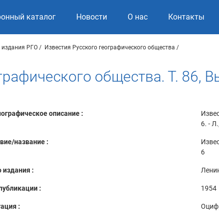
ронный каталог
Новости
О нас
Контакты
 издания РГО
Известия Русского географического общества
рафического общества. Т. 86, В
ографическое описание :
Извес
6. - Л
вие/название :
Извес
6
 издания :
Лени
публикации :
1954
ация :
Оциф