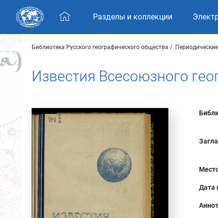
Skip navigation
Разделы и коллекции
Элект
Библиотека Русского географического общества
Периодические
Известия Всесоюзного геог
Библи
Загла
Место
Дата 
Аннот