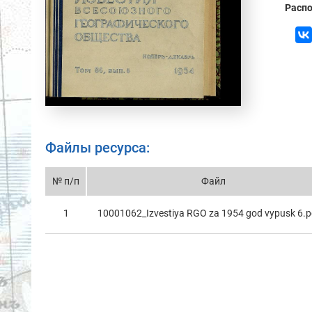
Распо
Файлы ресурса:
№ п/п
Файл
1
10001062_Izvestiya RGO za 1954 god vypusk 6.p