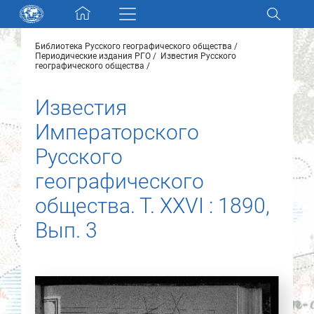
Skip navigation
Библиотека Русского географического общества
Разделы и коллекции
Периодические издания РГО
Известия Русского
географического общества
Электронный каталог
Известия
Императорского
Новости
Русского
Найти
географического
О нас
общества. Т. XXVI : 1890,
Вып. 3
Контакты
Партнеры