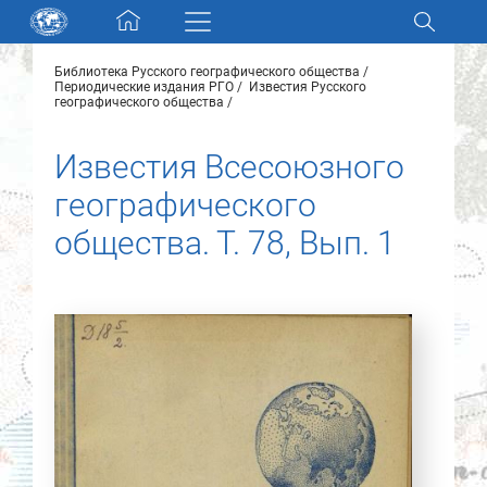
Skip navigation
Библиотека Русского географического общества
Разделы и коллекции
Периодические издания РГО
Известия Русского
географического общества
Электронный каталог
Известия Всесоюзного
географического
Новости
общества. Т. 78, Вып. 1
Найти
О нас
Контакты
Партнеры