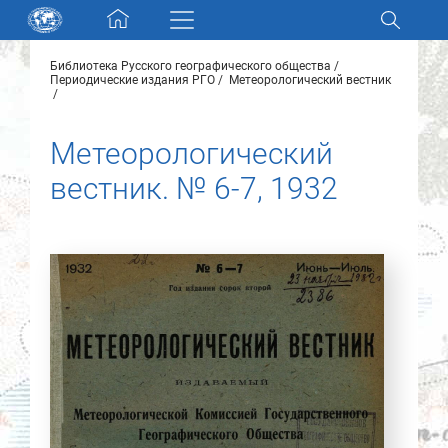
Skip navigation
Библиотека Русского географического общества
Разделы и коллекции
Периодические издания РГО
Метеорологический вестник
Электронный каталог
Метеорологический
вестник. № 6-7, 1932
Новости
Найти
О нас
Контакты
Партнеры