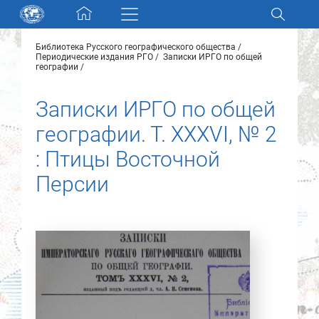
Skip navigation
Библиотека Русского географического общества
Разделы и коллекции
Периодические издания РГО
Записки ИРГО по общей
географии
Электронный каталог
Записки ИРГО по общей
географии. Т. XXXVI, № 2
Новости
: Птицы Восточной
Найти
Персии
О нас
Контакты
Партнеры