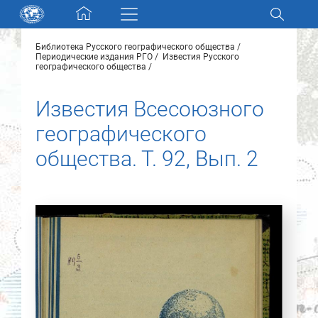
Skip navigation
Библиотека Русского географического общества
Разделы и коллекции
Периодические издания РГО
Известия Русского
географического общества
Электронный каталог
Известия Всесоюзного
географического
Новости
общества. Т. 92, Вып. 2
Найти
О нас
Контакты
Партнеры