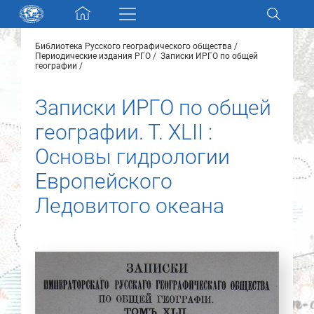
Skip navigation
Библиотека Русского географического общества
Разделы и коллекции
Периодические издания РГО
Записки ИРГО по общей
географии
Электронный каталог
Записки ИРГО по общей
географии. Т. XLII :
Новости
Основы гидрологии
Найти
Европейского
О нас
Ледовитого океана
Контакты
Партнеры