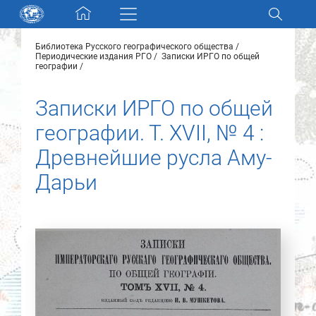
Skip navigation
Библиотека Русского географического общества
Разделы и коллекции
Периодические издания РГО
Записки ИРГО по общей
географии
Электронный каталог
Записки ИРГО по общей
географии. Т. XVII, № 4 :
Новости
Древнейшие русла Аму-
Найти
Дарьи
О нас
Контакты
Партнеры