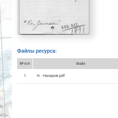
Файлы ресурса:
№ п/п
Файл
1
Н. - Назаров.pdf