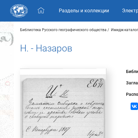
Skip navigation
Разделы и коллекции
Элект
Библиотека Русского географического общества
Имидж-каталог
Н. - Назаров
Библи
Загла
Распо