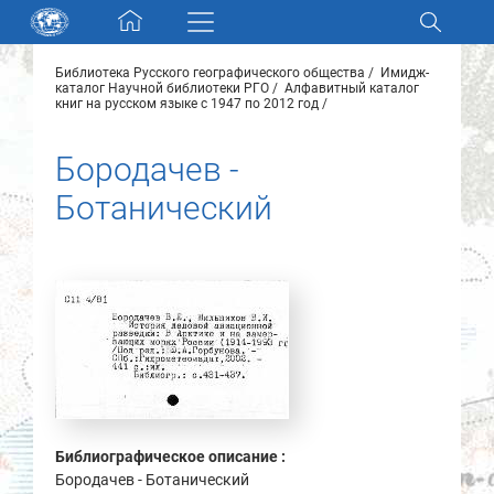
Skip navigation
Библиотека Русского географического общества
Имидж-
Разделы и коллекции
каталог Научной библиотеки РГО
Алфавитный каталог
книг на русском языке с 1947 по 2012 год
Электронный каталог
Бородачев -
Ботанический
Новости
Найти
О нас
Контакты
Партнеры
Библиографическое описание :
Бородачев - Ботанический