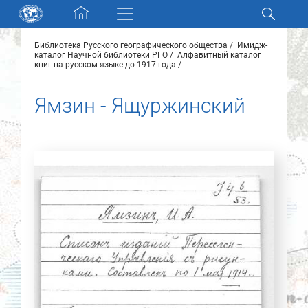
Skip navigation
Библиотека Русского географического общества
Имидж-
Разделы и коллекции
каталог Научной библиотеки РГО
Алфавитный каталог
книг на русском языке до 1917 года
Электронный каталог
Ямзин - Ящуржинский
Новости
Найти
О нас
Контакты
Партнеры