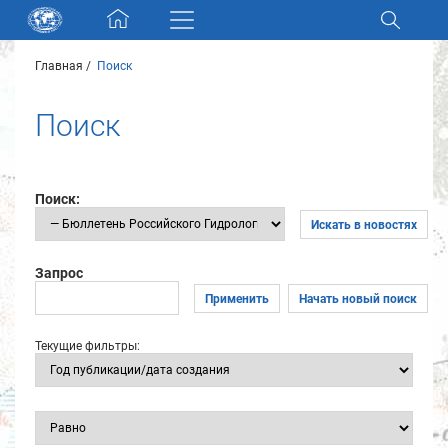
Skip navigation
Главная
Поиск
Разделы и коллекции
Поиск
Электронный каталог
Новости
Поиск:
Искать в новостях
Найти
О нас
Запрос
Применить
Начать новый поиск
Контакты
Текущие фильтры:
Партнеры