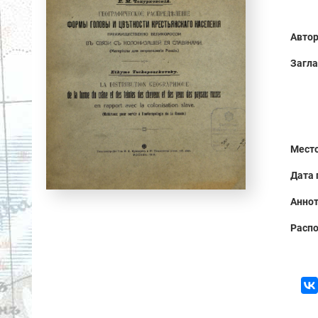
Автор
Загла
Место
Дата 
Аннот
Распо