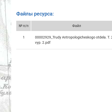
Файлы ресурса:
№ п/п
Файл
1
00002929_Trudy Antropologicheskogo otdelа. T. 
vyp. 2.pdf