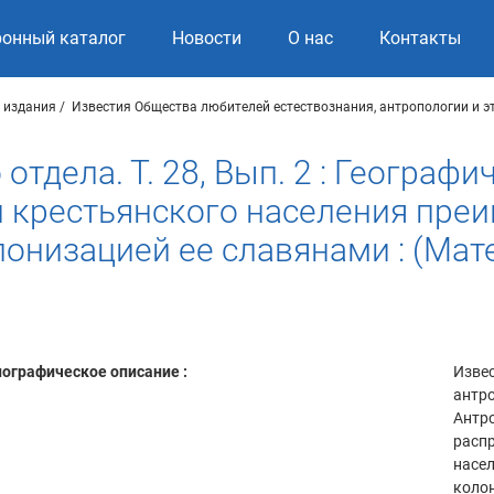
ронный каталог
Новости
О нас
Контакты
 издания
Известия Общества любителей естествознания, антропологии и 
отдела. Т. 28, Вып. 2 : Географ
 крестьянского населения пре
лонизацией ее славянами : (Ма
ографическое описание :
Извес
антро
Антро
распр
насел
колон