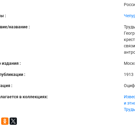
Росси
ы :
Чепур
вие/название :
Труды
Геог
крес
связи
антро
 издания :
Моск
публикации :
1913
ация :
Оциф
лагается в коллекциях:
Извес
и эт
Труд