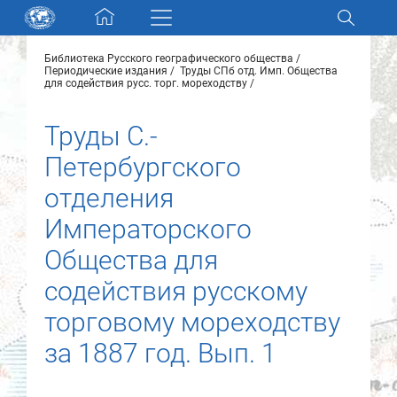
Skip navigation
Библиотека Русского географического общества
Разделы и коллекции
Периодические издания
Труды СПб отд. Имп. Общества
для содействия русс. торг. мореходству
Электронный каталог
Труды С.-
Петербургского
Новости
отделения
Найти
Императорского
О нас
Общества для
содействия русскому
Контакты
торговому мореходству
Партнеры
за 1887 год. Вып. 1