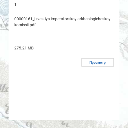
1
00000161_Izvestiya imperаtorskoy аrkheologicheskoy
komissii.pdf
275.21 MB
Просмотр