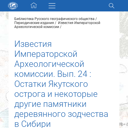
Skip navigation
Библиотека Русского географического общества
Разделы и коллекции
Периодические издания
Известия Императорской
Археологической комиссии
Электронный каталог
Известия
Императорской
Новости
Археологической
Найти
комиссии. Вып. 24 :
О нас
Остатки Якутского
острога и некоторые
Контакты
другие памятники
Партнеры
деревянного зодчества
в Сибири