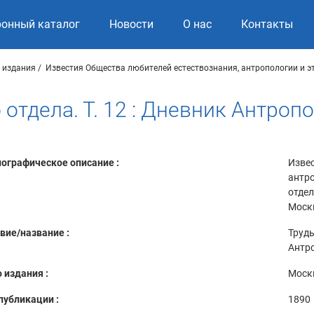
ронный каталог
Новости
О нас
Контакты
 издания
Известия Общества любителей естествознания, антропологии и 
отдела. Т. 12 : Дневник Антропо
ографическое описание :
Извес
антро
отдел
Моск
вие/название :
Труды
Антро
 издания :
Моск
публикации :
1890