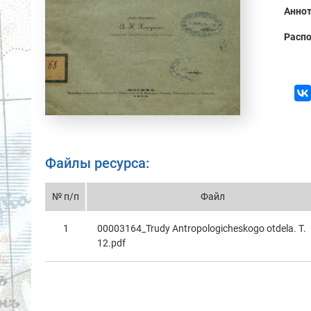
Аннот
Распо
Файлы ресурса:
№ п/п
Файл
1
00003164_Trudy Antropologicheskogo otdelа. T.
12.pdf