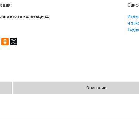
ация :
Оциф
лагается в коллекциях:
Извес
и эт
Труд
Описание