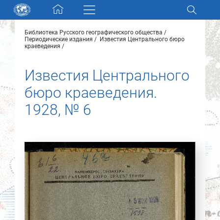
Skip navigation
Библиотека Русского географического общества
Разделы и коллекции
Периодические издания
Известия Центрального бюро
краеведения
Электронный каталог
Известия Центрального
бюро краеведения.
Новости
1928, № 6
Найти
О нас
Контакты
Партнеры