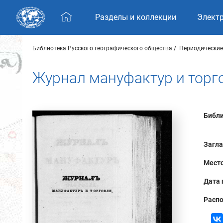
Skip navigation
Разделы и коллекции
Элект
Библиотека Русского географического общества
Периодические
Журнал мануфактур и торго
Библи
Загла
Место
Дата 
Распо