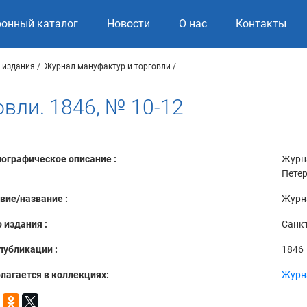
ронный каталог
Новости
О нас
Контакты
 издания
Журнал мануфактур и торговли
вли. 1846, № 10-12
ографическое описание :
Журна
Петер
вие/название :
Журна
 издания :
Санкт
публикации :
1846
лагается в коллекциях:
Журн