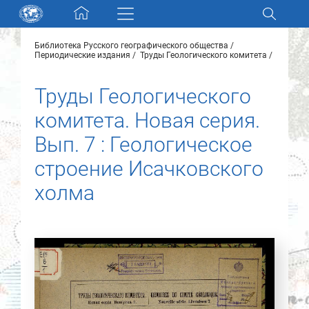
Skip navigation
Библиотека Русского географического общества
Разделы и коллекции
Периодические издания
Труды Геологического комитета
Труды Геологического
Электронный каталог
комитета. Новая серия.
Новости
Вып. 7 : Геологическое
строение Исачковского
Найти
О нас
холма
Контакты
Партнеры