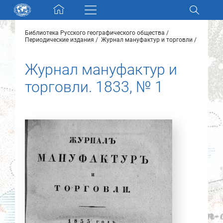
Skip navigation
Библиотека Русского географического общества
Разделы и коллекции
Периодические издания
Журнал мануфактур и торговли
Журнал мануфактур и
Электронный каталог
торговли. 1833, № 1
Новости
Найти
О нас
Контакты
Партнеры