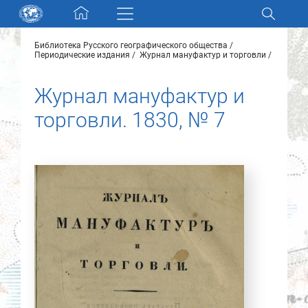
Skip navigation
Библиотека Русского географического общества
Разделы и коллекции
Периодические издания
Журнал мануфактур и торговли
Журнал мануфактур и
Электронный каталог
торговли. 1830, № 7
Новости
Найти
О нас
Контакты
Партнеры