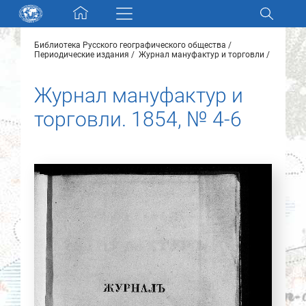
Skip navigation
Библиотека Русского географического общества
Разделы и коллекции
Периодические издания
Журнал мануфактур и торговли
Журнал мануфактур и
Электронный каталог
торговли. 1854, № 4-6
Новости
Найти
О нас
Контакты
Партнеры