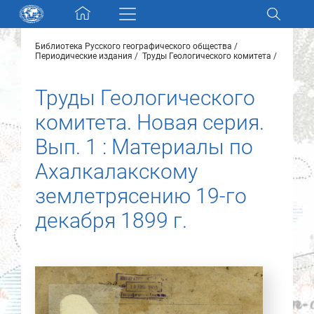
Skip navigation
Библиотека Русского географического общества
Разделы и коллекции
Периодические издания
Труды Геологического комитета
Труды Геологического
Электронный каталог
комитета. Новая серия.
Новости
Вып. 1 : Материалы по
Ахалкалакскому
Найти
О нас
землетрясению 19-го
декабря 1899 г.
Контакты
Партнеры