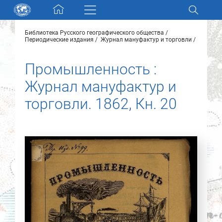
Skip navigation
Библиотека Русского географического общества
Разделы и коллекции
Периодические издания
Журнал мануфактур и торговли
Промышленность :
Электронный каталог
Журнал мануфактур и
Новости
торговли. 1862, Кн. 20
Найти
О нас
Контакты
Партнеры